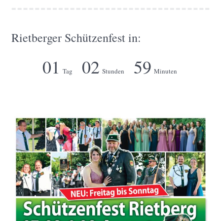
Rietberger Schützenfest in:
01
02
59
Tag
Stunden
Minuten