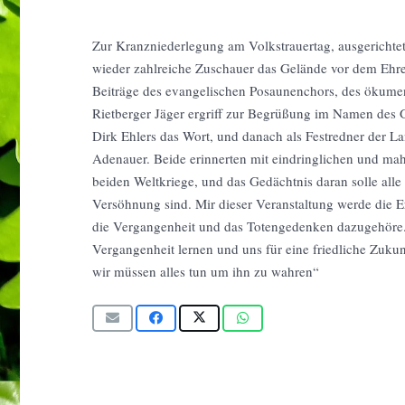
Zur Kranzniederlegung am Volkstrauertag, ausgerichtet
wieder zahlreiche Zuschauer das Gelände vor dem Ehr
Beiträge des evangelischen Posaunenchors, des ökume
Rietberger Jäger ergriff zur Begrüßung im Namen des G
Dirk Ehlers das Wort, und danach als Festredner der L
Adenauer. Beide erinnerten mit eindringlichen und ma
beiden Weltkriege, und das Gedächtnis daran solle all
Versöhnung sind. Mir dieser Veranstaltung werde die Er
die Vergangenheit und das Totengedenken dazugehöre. 
Vergangenheit lernen und uns für eine friedliche Zukunf
wir müssen alles tun um ihn zu wahren“